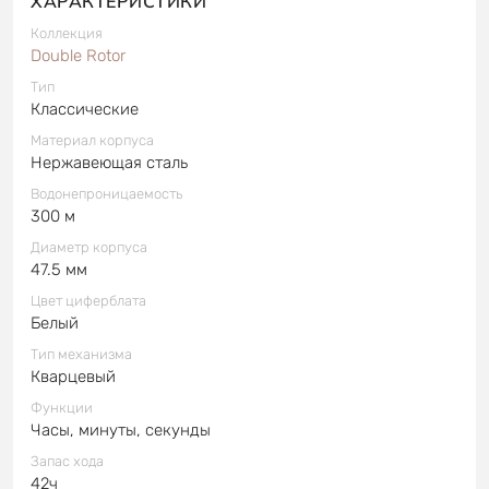
ХАРАКТЕРИСТИКИ
Коллекция
Double Rotor
Тип
Классические
Материал корпуса
Нержавеющая сталь
Водонепроницаемость
300 м
Диаметр корпуса
47.5 мм
Цвет циферблата
Белый
Тип механизма
Кварцевый
Функции
Часы, минуты, секунды
Запас хода
42ч