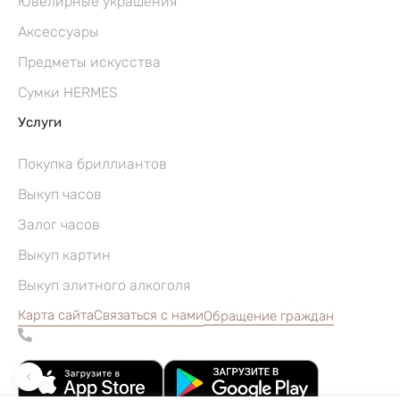
Ювелирные украшения
Аксессуары
Предметы искусства
Сумки HERMES
Услуги
Покупка бриллиантов
Выкуп часов
Залог часов
Выкуп картин
Выкуп элитного алкоголя
Карта сайта
Связаться с нами
Обращение граждан