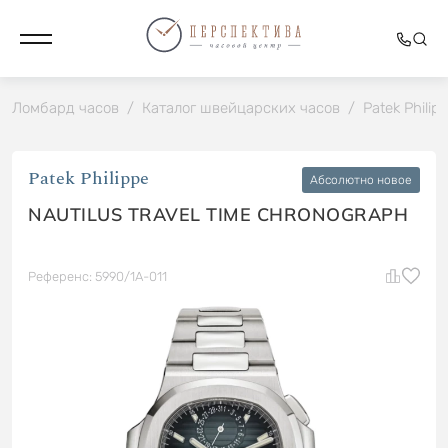
Ломбард часов
/
Каталог швейцарских часов
/
Patek Philip
Patek Philippe
Абсолютно новое
NAUTILUS TRAVEL TIME CHRONOGRAPH
Референс: 5990/1A-011