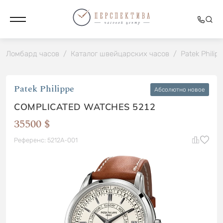
Ломбард часов
/
Каталог швейцарских часов
/
Patek Philip
Patek Philippe
Абсолютно новое
COMPLICATED WATCHES 5212
35500 $
Референс: 5212A-001