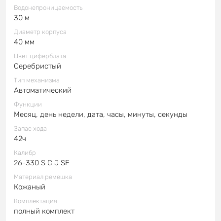
Водонепроницаемость
30 м
Диаметр корпуса
40 мм
Цвет циферблата
Серебристый
Тип механизма
Автоматический
Функции
Месяц, день недели, дата, часы, минуты, секунды
Запас хода
42ч
Калибр
26-330 S C J SE
Материал ремешка
Кожаный
Комплектация
полный комплект