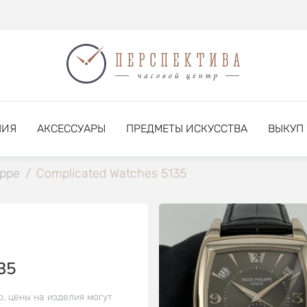
НИЯ
АКСЕССУАРЫ
ПРЕДМЕТЫ ИСКУССТВА
ВЫКУП
ippe
/
Complicated Watches 5135
35
о, цены на изделия могут