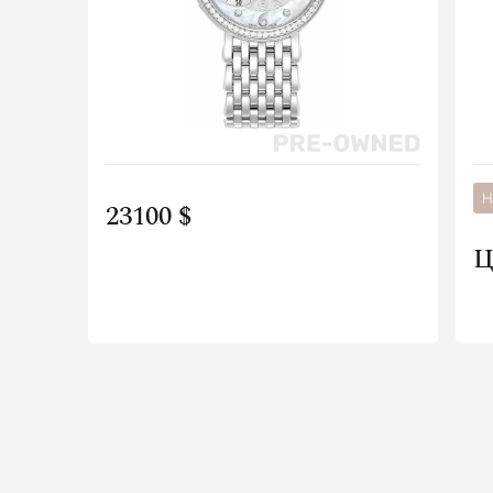
Н
23100 $
Ц