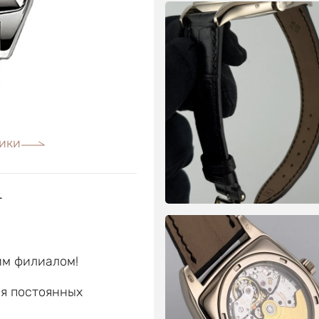
ики
г
им филиалом!
ля постоянных
е