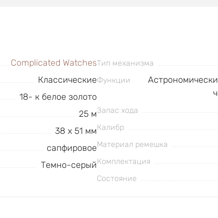
Complicated Watches
Тип механизма
Классические
Астрономические
Функции
ч
18- к белое золото
Запас хода
25 м
Калибр
38 x 51 мм
Материал ремешка
сапфировое
Комплектация
Темно-серый
Состояние