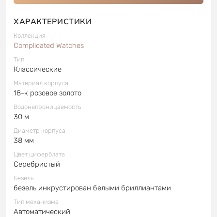
ХАРАКТЕРИСТИКИ
Коллекция
Complicated Watches
Тип
Классические
Материал корпуса
18-к розовое золото
Водонепроницаемость
30 м
Диаметр корпуса
38 мм
Цвет циферблата
Серебристый
Безель
безель инкрустирован белыми бриллиантами
Тип механизма
Автоматический