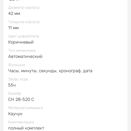
Диаметр корпуса
42 мм
Толщина корпуса
11 мм
Цвет циферблата
Коричневый
Тип механизма
Автоматический
Функции
Часы, минуты, секунды, хронограф, дата
Запас хода
55ч
Калибр
CH 28-520 C
Материал ремешка
Каучук
Комплектация
полный комплект