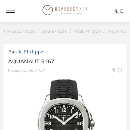
Ломбард часов
/
Архив часов
/
Patek Philippe
/
Aquanaut 
Patek Philippe
AQUANAUT 5167
Референс: 5167A-001