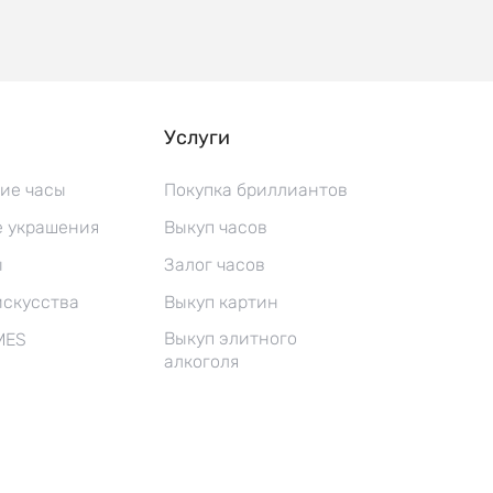
Услуги
ие часы
Покупка бриллиантов
 украшения
Выкуп часов
ы
Залог часов
искусства
Выкуп картин
Выкуп элитного
MES
алкоголя