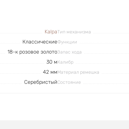
Kalpa
Тип механизма
Классические
Функции
18-к розовое золото
Запас хода
30 м
Калибр
42 мм
Материал ремешка
Серебристый
Состояние