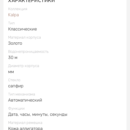
ХАРАКТЕРИСТИКИ
Коллекция
Kalpa
Тип
Классические
Материал корпуса
Золото
Водонепроницаемость
30 м
Диаметр корпуса
мм
Стекло
сапфир
Тип механизма
Автоматический
Функции
Дата, часы, минуты, секунды
Материал ремешка
Кожа аллигатора