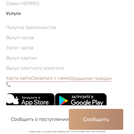
Сумки HERMES
Услуги
Покупка бриллиантов
Выкуп часов
Залог часов
Выкуп картин
Выкуп элитного алкоголя
Карта сайта
Связаться с нами
Обращение граждан
Сообщить
Сообщить о поступлении
©2004–2026, Часовой ломбард «Перспектива»
Продажу ведет на условиях агентирования ООО «ПЕРСПЕКТИВА ЧАСЫ» ИНН 9704173239