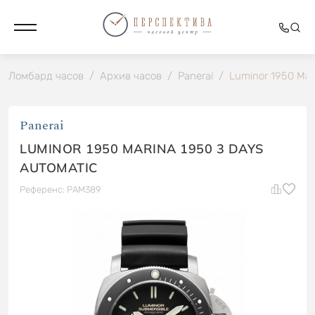
Ломбард часов
/
Архив часов
/
Panerai
/
Luminor 1950 Mar
Panerai
LUMINOR 1950 MARINA 1950 3 DAYS
AUTOMATIC
Референс: PAM389