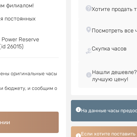
им филиалом!
ля постоянных
е
s Power Reserve
id 26015)
Скупка часов
Нашли дешевле?
лены оригинальные часы
ли бюджету, и сообщим о
На данные часы предос
ении
Если хотите поставить