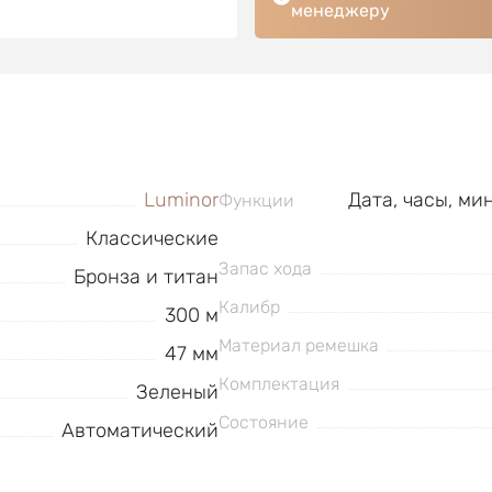
менеджеру
Luminor
Дата, часы, ми
Функции
Классические
Запас хода
Бронза и титан
Калибр
300 м
Материал ремешка
47 мм
Комплектация
Зеленый
Состояние
Автоматический