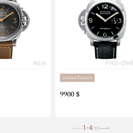
Limited Editions
9900 $
1-4
10
/