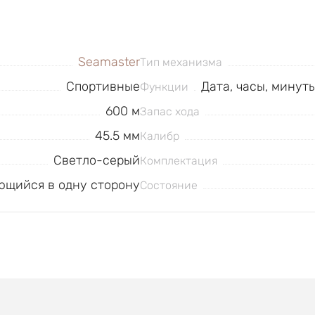
Seamaster
Тип механизма
Спортивные
Дата, часы, минут
Функции
600 м
Запас хода
45.5 мм
Калибр
Светло-серый
Комплектация
щийся в одну сторону
Состояние