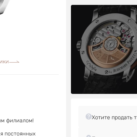
ики
им филиалом!
ля постоянных