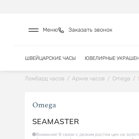
Меню
Заказать звонок
ШВЕЙЦАРСКИЕ ЧАСЫ
ЮВЕЛИРНЫЕ УКРАШЕ
Ломбард часов
/
Архив часов
/
Omega
/
Omega
SEAMASTER
Внимание! В связи с резким ростом цен на золот