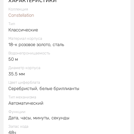
ХАРАКТЕРИСТИКИ
Коллекция
Constellation
Тип
Классические
Материал корпуса
18-к розовое золото, сталь
Водонепроницаемость
50 м
Диаметр корпуса
35.5 мм
Цвет циферблата
Серебристый, белые бриллианты
Тип механизма
Автоматический
Функции
Дата, часы, минуты, секунды
Запас хода
48ч