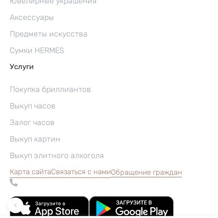
Ювелирные украшения
Аксессуары
Предметы искусства
Сумки HERMES
Услуги
Покупка бриллиантов
Выкуп часов
Залог часов
Выкуп картин
Выкуп элитного алкоголя
Карта сайта
Связаться с нами
Обращение граждан