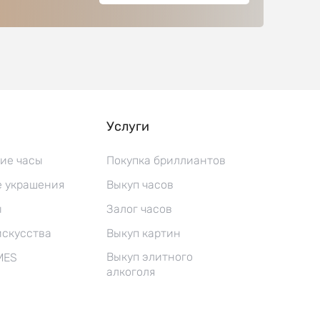
Услуги
ие часы
Покупка бриллиантов
 украшения
Выкуп часов
ы
Залог часов
искусства
Выкуп картин
Выкуп элитного
MES
алкоголя