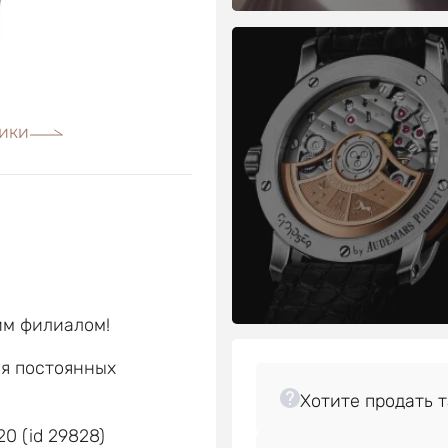
ики
им филиалом!
ля постоянных
е
0 (id 29828)