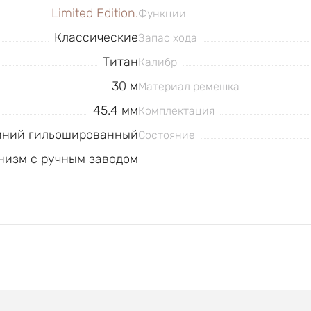
Limited Edition.
Функции
Классические
Запас хода
Титан
Калибр
30 м
Материал ремешка
45.4 мм
Комплектация
иний гильошированный
Состояние
низм с ручным заводом