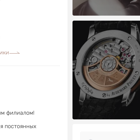
ики
им филиалом!
ля постоянных
е