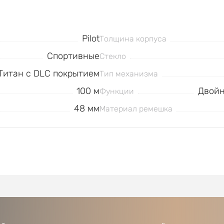
Pilot
Толщина корпуса
Спортивные
Стекло
Титан с DLC покрытием
Тип механизма
100 м
Двойн
Функции
48 мм
Материал ремешка