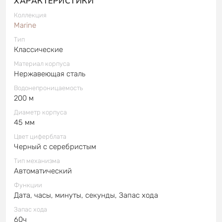
ХАРАКТЕРИСТИКИ
Коллекция
Marine
Тип
Классические
Материал корпуса
Нержавеющая сталь
Водонепроницаемость
200 м
Диаметр корпуса
45 мм
Цвет циферблата
Черный с серебристым
Тип механизма
Автоматический
Функции
Дата, часы, минуты, секунды, Запас хода
Запас хода
60ч