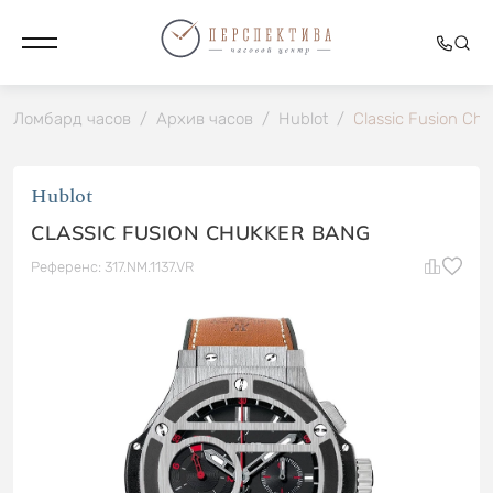
Ломбард часов
/
Архив часов
/
Hublot
/
Classic Fusion Ch
Hublot
CLASSIC FUSION CHUKKER BANG
Референс: 317.NM.1137.VR