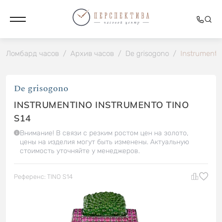
Ломбард часов
/
Архив часов
/
De grisogono
/
Instrumenti
De grisogono
INSTRUMENTINO INSTRUMENTO TINO
S14
Внимание! В связи с резким ростом цен на золото,
цены на изделия могут быть изменены. Актуальную
стоимость уточняйте у менеджеров.
Референс: TINO S14