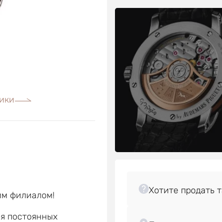
ики
им филиалом!
ля постоянных