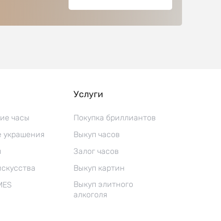
Услуги
ие часы
Покупка бриллиантов
 украшения
Выкуп часов
ы
Залог часов
искусства
Выкуп картин
Выкуп элитного
MES
алкоголя