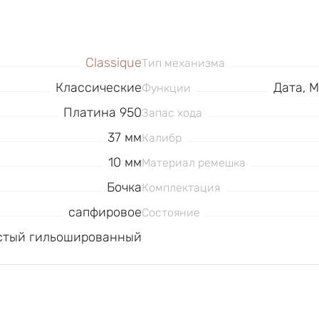
Classique
Тип механизма
Классические
Дата, 
Функции
Платина 950
Запас хода
37 мм
Калибр
10 мм
Материал ремешка
Бочка
Комплектация
сапфировое
Состояние
стый гильошированный