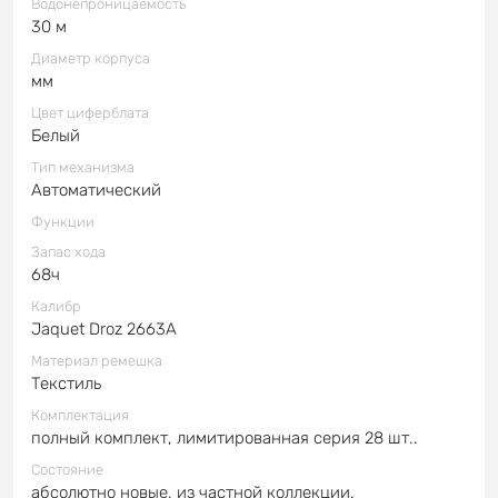
Водонепроницаемость
30 м
Диаметр корпуса
мм
Цвет циферблата
Белый
Тип механизма
Автоматический
Функции
Запас хода
68ч
Калибр
Jaquet Droz 2663A
Материал ремешка
Текстиль
Комплектация
полный комплект, лимитированная серия 28 шт..
Состояние
абсолютно новые, из частной коллекции.