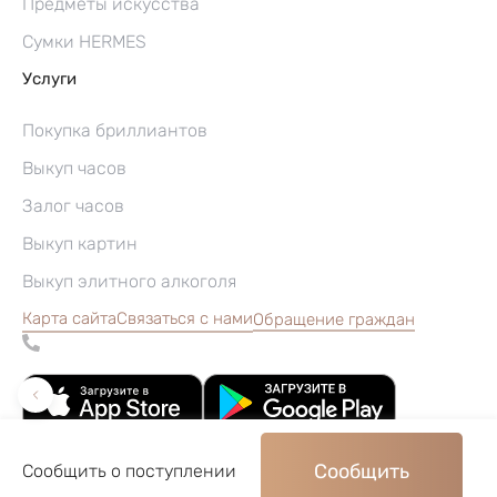
Предметы искусства
Сумки HERMES
Услуги
Покупка бриллиантов
Выкуп часов
Залог часов
Выкуп картин
Выкуп элитного алкоголя
Карта сайта
Связаться с нами
Обращение граждан
Сообщить
Сообщить о поступлении
©2004–2026, Часовой ломбард «Перспектива»