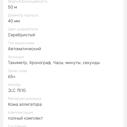
Водонепроницаемость
50 м
Диаметр корпуса
40 мм
Цвет циферблата
Серебристый
Тип механизма
Автоматический
Функции
Тахиметр, Хронограф, Часы, минуты, секунды
Запас хода
65ч
Калибр
JLC 751G
Материал ремешка
Кожа аллигатора
Комплектация
полный комплект
Состояние