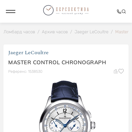
Ломбард часов
/
Архив часов
/
Jaeger LeCoultre
/
Master 
Jaeger LeCoultre
MASTER CONTROL CHRONOGRAPH
Референс: 1538530