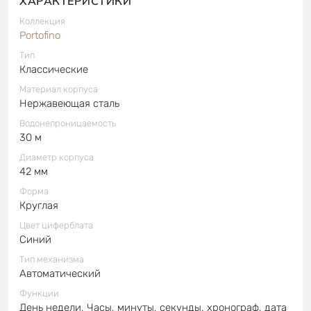
ХАРАКТЕРИСТИКИ
Коллекция
Portofino
Тип
Классические
Материал корпуса
Нержавеющая сталь
Водонепроницаемость
30 м
Диаметр корпуса
42 мм
Форма
Круглая
Цвет циферблата
Синий
Тип механизма
Автоматический
Функции
День недели, Часы, минуты, секунды, хронограф, дата