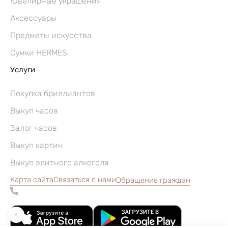
Ювелирные украшения
Аксессуары
Предметы искусства
Сумки HERMES
Услуги
Покупка бриллиантов
Выкуп часов
Залог часов
Выкуп картин
Выкуп элитного алкоголя
Карта сайта
Связаться с нами
Обращение граждан