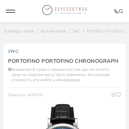
Ломбард часов
/
Архив часов
/
IWC
/
Portofino Portofino C
IWC
PORTOFINO PORTOFINO CHRONOGRAPH
Внимание! В связи с резким ростом цен на золото,
цены на изделия могут быть изменены. Актуальную
стоимость уточняйте у менеджеров.
Референс: IW391036