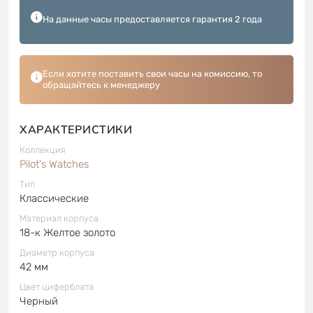
На данные часы предоставляется гарантия 2 года
Если хотите поставить свои часы на комиссию, то
обращайтесь к менеджеру
ХАРАКТЕРИСТИКИ
Коллекция
Pilot's Watches
Тип
Классические
Материал корпуса
18-к Желтое золото
Диаметр корпуса
42 мм
Цвет циферблата
Черный