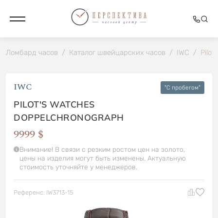
Ломбард часов
/
Каталог швейцарских часов
/
IWC
/
Pilot
IWC
"C пробегом"
PILOT'S WATCHES
DOPPELCHRONOGRAPH
9999 $
Внимание! В связи с резким ростом цен на золото,
цены на изделия могут быть изменены. Актуальную
стоимость уточняйте у менеджеров.
Референс: IW3713-15