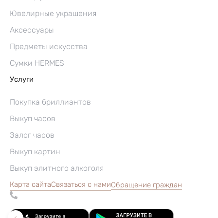
Ювелирные украшения
Аксессуары
Предметы искусства
Сумки HERMES
Услуги
Покупка бриллиантов
Выкуп часов
Залог часов
Выкуп картин
Выкуп элитного алкоголя
Карта сайта
Связаться с нами
Обращение граждан