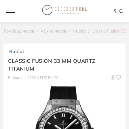
Ломбард часов
/
Архив часов
/
Hublot
/
Classic Fusion 33
Hublot
CLASSIC FUSION 33 MM QUARTZ
TITANIUM
Референс: 581.NX.1470.RX.1104