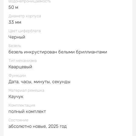
Водонепроницаемость
50 м
Диаметр корпуса
33 мм
Цвет циферблата
Черный
Безель
безель инкрустирован белыми бриллиантами
Тип механизма
Кварцевый
Функции
Дата, часы, минуты, секунды
Материал ремешка
Каучук
Комплектация
полный комплект
Состояние
абсолютно новые, 2025 год