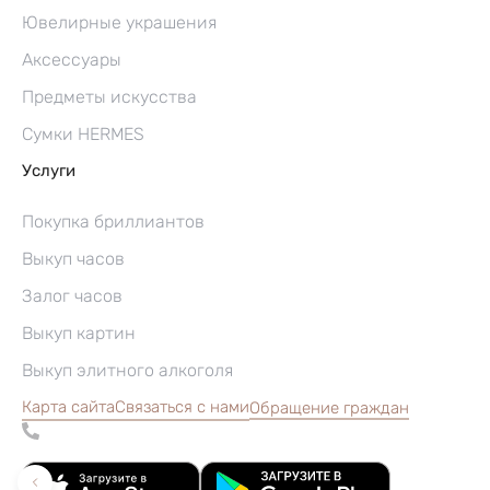
Ювелирные украшения
Аксессуары
Предметы искусства
Сумки HERMES
Услуги
Покупка бриллиантов
Выкуп часов
Залог часов
Выкуп картин
Выкуп элитного алкоголя
Карта сайта
Связаться с нами
Обращение граждан