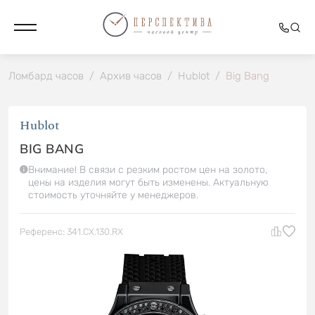
Ломбард часов
/
Архив часов
/
Hublot
/
Big Bang
Hublot
BIG BANG
Внимание! В связи с резким ростом цен на золото,
цены на изделия могут быть изменены. Актуальную
стоимость уточняйте у менеджеров.
Референс: 341.CX.130.RX