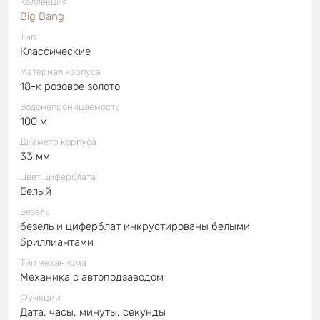
Коллекция
Big Bang
Тип
Классические
Материал корпуса
18-к розовое золото
Водонепроницаемость
100 м
Диаметр корпуса
33 мм
Цвет циферблата
Белый
Безель
безель и циферблат инкрустированы белыми
бриллиантами
Тип механизма
Механика с автоподзаводом
Функции
Дата, часы, минуты, секунды