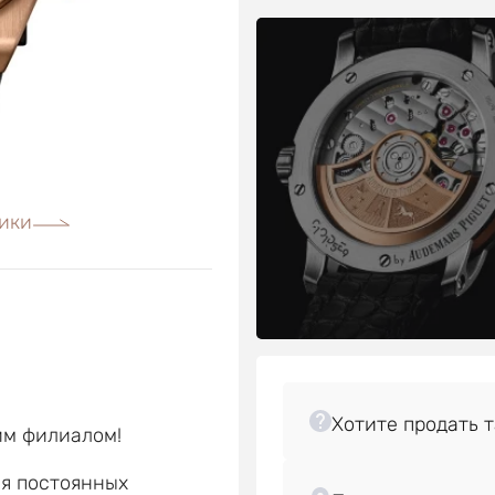
ики
им филиалом!
ля постоянных