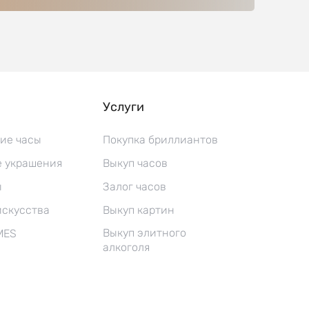
Услуги
ие часы
Покупка бриллиантов
 украшения
Выкуп часов
ы
Залог часов
искусства
Выкуп картин
Выкуп элитного
MES
алкоголя