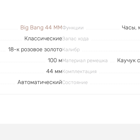
Big Bang 44 MM
Часы, 
Функции
Классические
Запас хода
18-к розовое золото
Калибр
100 м
Каучук с
Материал ремешка
44 мм
Комплектация
Автоматический
Состояние