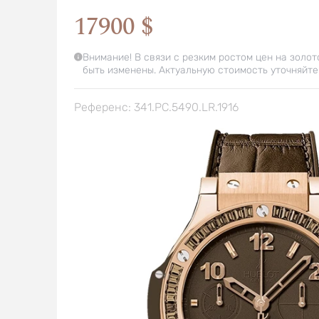
17900 $
Внимание! В связи с резким ростом цен на золот
быть изменены. Актуальную стоимость уточняйте
Референс: 341.PC.5490.LR.1916