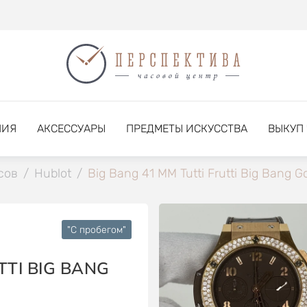
НИЯ
АКСЕССУАРЫ
ПРЕДМЕТЫ ИСКУССТВА
ВЫКУП
сов
/
Hublot
/
Big Bang 41 MM Tutti Frutti Big Bang G
"C пробегом"
TTI BIG BANG