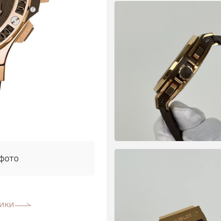
фото
ики