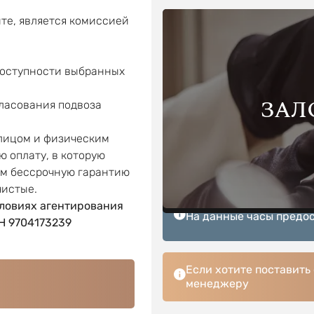
те, является комиссией
доступности выбранных
ЗАЛ
гласования подвоза
 лицом и физическим
ю оплату, в которую
ем бессрочную гарантию
чистые.
ловиях агентирования
На данные часы предос
 9704173239
Если хотите поставить
менеджеру