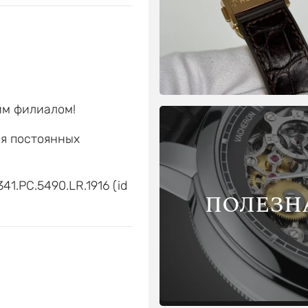
им филиалом!
ля постоянных
е
341.PC.5490.LR.1916 (id
ПОЛЕЗН