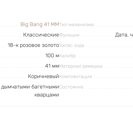
Big Bang 41 MM
Тип механизма
Классические
Дата, 
Функции
18-к розовое золото
Запас хода
100 м
Калибр
41 мм
Материал ремешка
Коричневый
Комплектация
н дымчатыми багетными
Состояние
кварцами