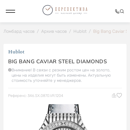
Ломбард часов
/
Архив часов
/
Hublot
/
Big Bang Caviar S
Hublot
BIG BANG CAVIAR STEEL DIAMONDS
Внимание! В связи с резким ростом цен на золото,
цены на изделия могут быть изменены. Актуальную
стоимость уточняйте у менеджеров.
Референс: 346.SX.0870.VR.1204