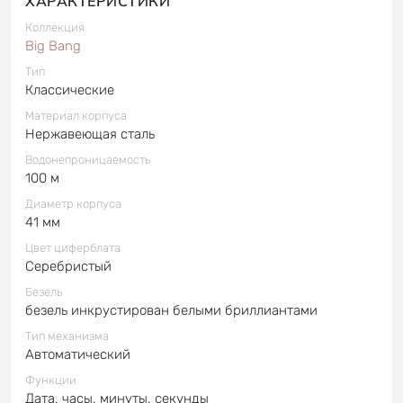
ХАРАКТЕРИСТИКИ
Коллекция
Big Bang
Тип
Классические
Материал корпуса
Нержавеющая сталь
Водонепроницаемость
100 м
Диаметр корпуса
41 мм
Цвет циферблата
Серебристый
Безель
безель инкрустирован белыми бриллиантами
Тип механизма
Автоматический
Функции
Дата, часы, минуты, секунды