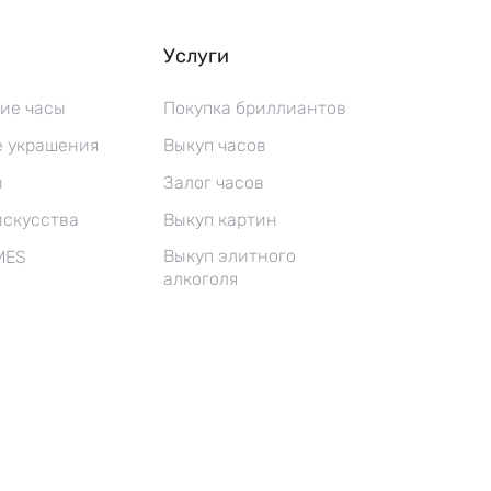
Услуги
ие часы
Покупка бриллиантов
 украшения
Выкуп часов
ы
Залог часов
искусства
Выкуп картин
Выкуп элитного
MES
алкоголя