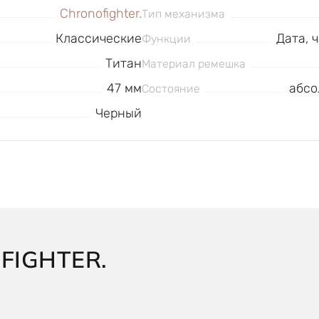
Chronofighter.
Тип механизма
Классические
Дата, 
Функции
Титан
Материал ремешка
47 мм
абсо
Состояние
Черный
IGHTER.