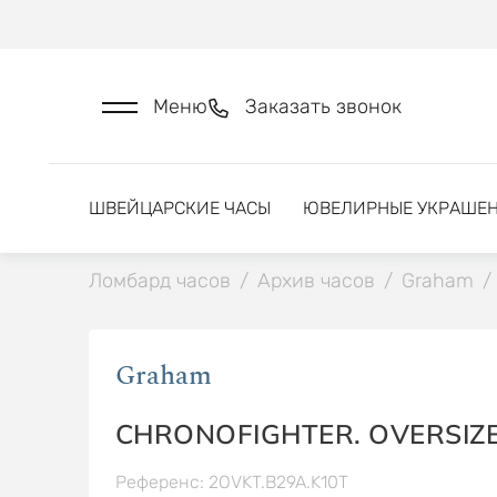
Меню
Заказать звонок
ШВЕЙЦАРСКИЕ ЧАСЫ
ЮВЕЛИРНЫЕ УКРАШЕ
Ломбард часов
/
Архив часов
/
Graham
/
Graham
CHRONOFIGHTER. OVERSIZE
Референс: 2OVKT.B29A.K10T