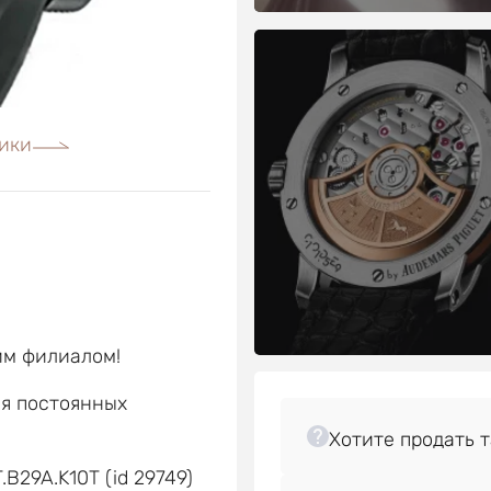
ики
им филиалом!
ля постоянных
е
B29A.K10T (id 29749)