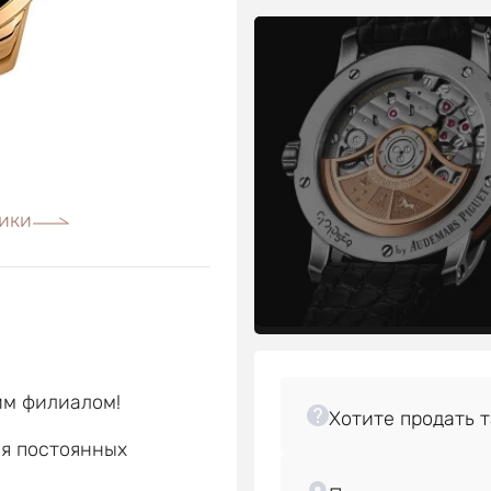
ики
им филиалом!
ля постоянных
е