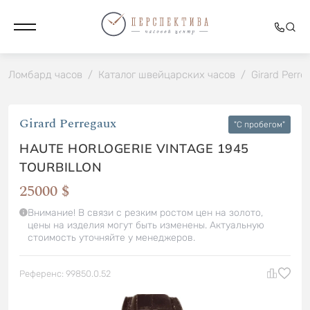
Ломбард часов
/
Каталог швейцарских часов
/
Girard Perre
Girard Perregaux
"C пробегом"
HAUTE HORLOGERIE VINTAGE 1945
TOURBILLON
25000 $
Внимание! В связи с резким ростом цен на золото,
цены на изделия могут быть изменены. Актуальную
стоимость уточняйте у менеджеров.
Референс: 99850.0.52