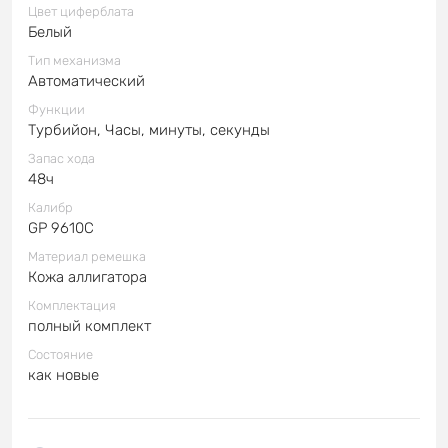
Цвет циферблата
Белый
Тип механизма
Автоматический
Функции
Турбийон, Часы, минуты, секунды
Запас хода
48ч
Калибр
GP 9610C
Материал ремешка
Кожа аллигатора
Комплектация
полный комплект
Состояние
как новые