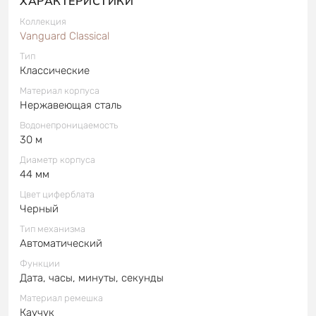
ХАРАКТЕРИСТИКИ
Коллекция
Vanguard Classical
Тип
Классические
Материал корпуса
Нержавеющая сталь
Водонепроницаемость
30 м
Диаметр корпуса
44 мм
Цвет циферблата
Черный
Тип механизма
Автоматический
Функции
Дата, часы, минуты, секунды
Материал ремешка
Каучук