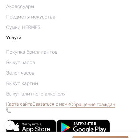
Аксессуары
Предметы искусства
Сумки HERMES
Услуги
Покупка бриллиантов
Выкуп часов
Залог часов
Выкуп картин
Выкуп элитного алкоголя
Карта сайта
Связаться с нами
Обращение граждан