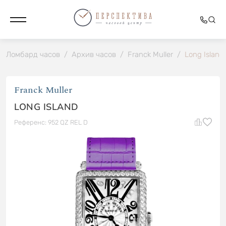
Ломбард часов
/
Архив часов
/
Franck Muller
/
Long Island
Franck Muller
LONG ISLAND
Референс: 952 QZ REL D