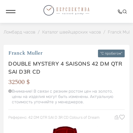
Ломбард часов
/
Каталог швейцарских часов
/
Franck Mulle
Franck Muller
"C пробегом"
DOUBLE MYSTERY 4 SAISONS 42 DM QTR
SAI D3R CD
32500 $
Внимание! В связи с резким ростом цен на золото,
цены на изделия могут быть изменены. Актуальную
стоимость уточняйте у менеджеров.
Референс: 42 DM QTR SAI D 3R CD Colours of Dream