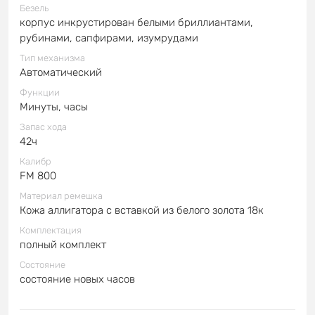
Безель
корпус инкрустирован белыми бриллиантами,
рубинами, сапфирами, изумрудами
Тип механизма
Автоматический
Функции
Минуты, часы
Запас хода
42ч
Калибр
FM 800
Материал ремешка
Кожа аллигатора с вставкой из белого золота 18к
Комплектация
полный комплект
Состояние
состояние новых часов