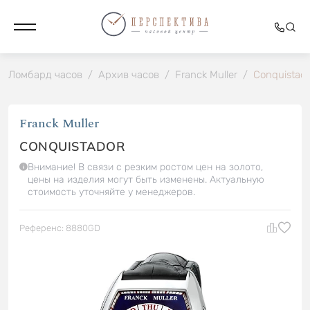
Ломбард часов
/
Архив часов
/
Franck Muller
/
Conquistad
Franck Muller
CONQUISTADOR
Внимание! В связи с резким ростом цен на золото,
цены на изделия могут быть изменены. Актуальную
стоимость уточняйте у менеджеров.
Референс: 8880GD