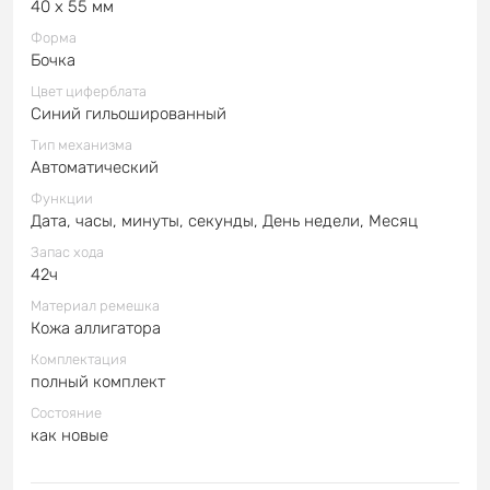
40 x 55 мм
Форма
Бочка
Цвет циферблата
Синий гильошированный
Тип механизма
Автоматический
Функции
Дата, часы, минуты, секунды, День недели, Месяц
Запас хода
42ч
Материал ремешка
Кожа аллигатора
Комплектация
полный комплект
Состояние
как новые