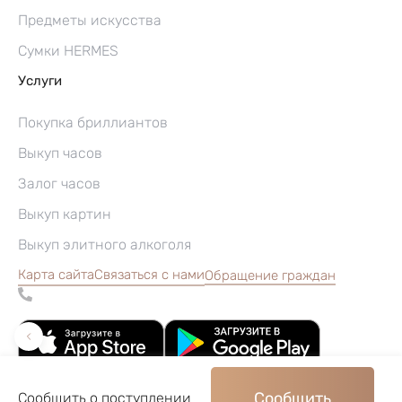
Предметы искусства
Сумки HERMES
Услуги
Покупка бриллиантов
Выкуп часов
Залог часов
Выкуп картин
Выкуп элитного алкоголя
Карта сайта
Связаться с нами
Обращение граждан
Сообщить
Сообщить о поступлении