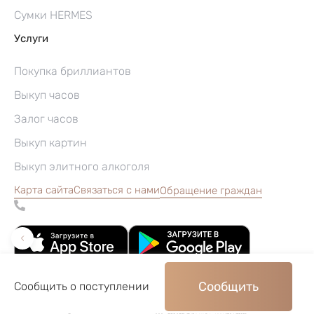
Сумки HERMES
Услуги
Покупка бриллиантов
Выкуп часов
Залог часов
Выкуп картин
Выкуп элитного алкоголя
Карта сайта
Связаться с нами
Обращение граждан
Сообщить
Сообщить о поступлении
©2004–2026, Часовой ломбард «Перспектива»