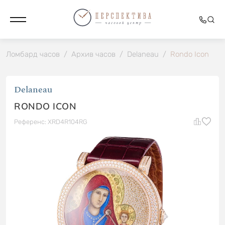
Ломбард часов
/
Архив часов
/
Delaneau
/
Rondo Icon
Delaneau
RONDO ICON
Референс: XRD4R104RG