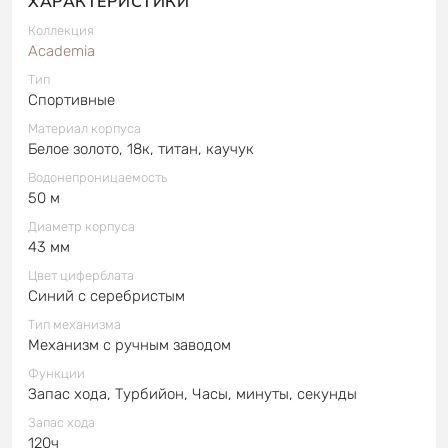
ХАРАКТЕРИСТИКИ
Коллекция
Academia
Тип
Спортивные
Материал корпуса
Белое золото, 18к, титан, каучук
Водонепроницаемость
50 м
Диаметр корпуса
43 мм
Цвет циферблата
Синий с серебристым
Тип механизма
Механизм с ручным заводом
Функции
Запас хода, Турбийон, Часы, минуты, секунды
Запас хода
120ч