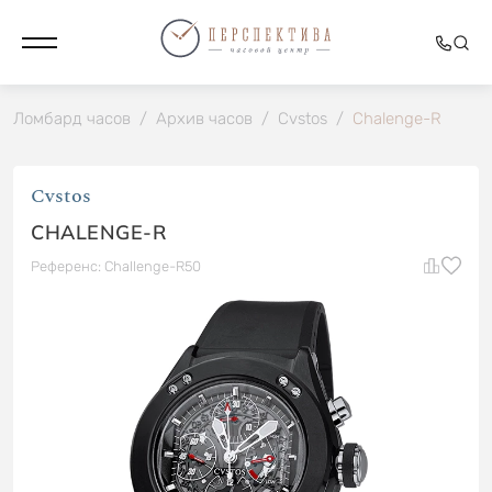
Ломбард часов
/
Архив часов
/
Cvstos
/
Chalenge-R
Cvstos
CHALENGE-R
Референс: Challenge-R50