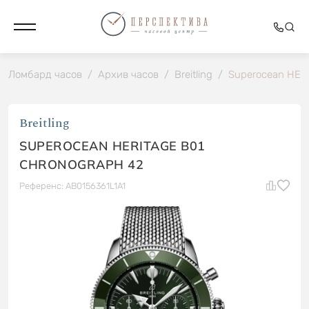
Ломбард часов
/
Архив часов
/
Breitling
/
Superocean HE
Breitling
SUPEROCEAN HERITAGE B01
CHRONOGRAPH 42
Референс: AB0156361L1A1