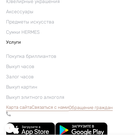
Ювелирные украшения
Аксессуары
Предметы искусства
Сумки HERMES
Услуги
Покупка бриллиантов
Выкуп часов
Залог часов
Выкуп картин
Выкуп элитного алкоголя
Карта сайта
Связаться с нами
Обращение граждан