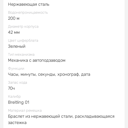
Нержавеющая сталь
Водонепроницаемость
200 м
Диаметр корпуса
42 мм
Цвет циферблата
Зеленый
Тип механизма
Механика с автоподзаводом
Функции
Часы, минуты, секунды, хронограф, дата
Запас хода
70ч
Калибр
Breitling 01
Материал ремешка
Браслет из нержавеющей стали, раскладывающаяся
застежка