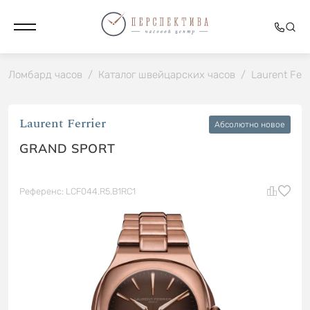
Ломбард часов
/
Каталог швейцарских часов
/
Laurent Ferr
Laurent Ferrier
Абсолютно новое
GRAND SPORT
Референс: LCF044.R5.B1RC1