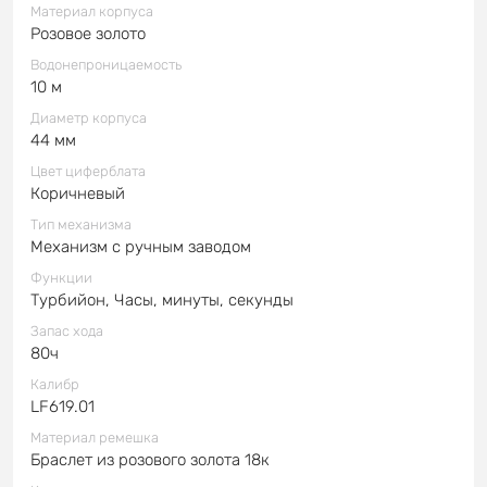
Материал корпуса
Розовое золото
Водонепроницаемость
10 м
Диаметр корпуса
44 мм
Цвет циферблата
Коричневый
Тип механизма
Механизм с ручным заводом
Функции
Турбийон, Часы, минуты, секунды
Запас хода
80ч
Калибр
LF619.01
Материал ремешка
Браслет из розового золота 18к