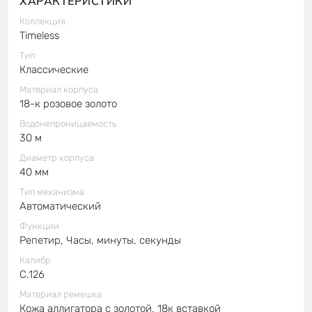
ХАРАКТЕРИСТИКИ
Коллекция
Timeless
Тип
Классические
Материал корпуса
18-к розовое золото
Водонепроницаемость
30 м
Диаметр корпуса
40 мм
Тип механизма
Автоматический
Функции
Репетир, Часы, минуты, секунды
Калибр
C.126
Материал ремешка
Кожа аллигатора с золотой, 18к вставкой