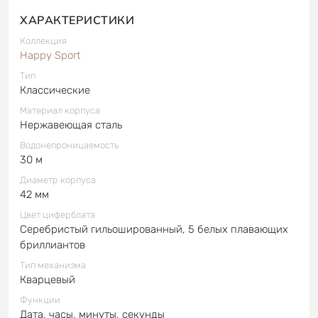
ХАРАКТЕРИСТИКИ
Коллекция
Happy Sport
Тип
Классические
Материал корпуса
Нержавеющая сталь
Водонепроницаемость
30 м
Диаметр корпуса
42 мм
Цвет циферблата
Серебристый гильошированный, 5 белых плавающих
бриллиантов
Тип механизма
Кварцевый
Функции
Дата, часы, минуты, секунды