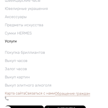
Швейцарские часы
Ювелирные украшения
Аксессуары
Предметы искусства
Сумки HERMES
Услуги
Покупка бриллиантов
Выкуп часов
Залог часов
Выкуп картин
Выкуп элитного алкоголя
Карта сайта
Связаться с нами
Обращение граждан