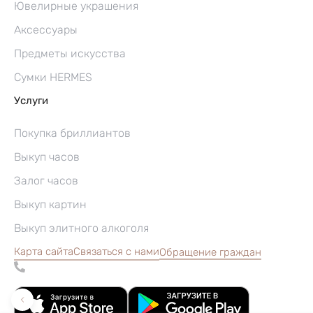
Ювелирные украшения
Аксессуары
Предметы искусства
Сумки HERMES
Услуги
Покупка бриллиантов
Выкуп часов
Залог часов
Выкуп картин
Выкуп элитного алкоголя
Карта сайта
Связаться с нами
Обращение граждан