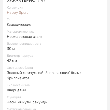
ХАРАКТЕРИСТИКИ
Коллекция
Happy Sport
Тип
Классические
Материал корпуса
Нержавеющая сталь
Водонепроницаемость
30 м
Диаметр корпуса
42 мм
Цвет циферблата
Зеленый жемчужный, 5 'плавающих' белых
бриллиантов
Тип механизма
Кварцевый
Функции
Часы, минуты, секунды
Материал ремешка