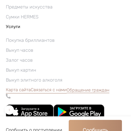
Предметы искусства
Сумки HERMES
Услуги
Покупка бриллиантов
Выкуп часов
Залог часов
Выкуп картин
Выкуп элитного алкоголя
Карта сайта
Связаться с нами
Обращение граждан
Сообщить
Сообщить о поступлении