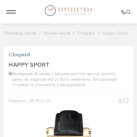
Ломбард часов
/
Архив часов
/
Chopard
/
Happy Sport
Chopard
HAPPY SPORT
Внимание! В связи с резким ростом цен на золото,
цены на изделия могут быть изменены. Актуальную
стоимость уточняйте у менеджеров.
Референс: 28/3569-20