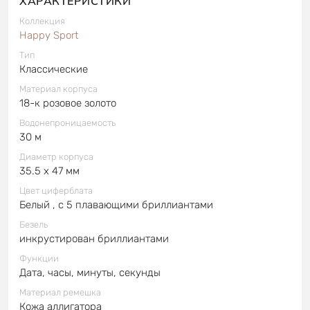
ХАРАКТЕРИСТИКИ
Коллекция
Happy Sport
Тип
Классические
Материал корпуса
18-к розовое золото
Водонепроницаемость
30 м
Диаметр корпуса
35.5 x 47 мм
Цвет циферблата
Белый , с 5 плавающими бриллиантами
Безель
инкрустирован бриллиантами
Функции
Дата, часы, минуты, секунды
Материал ремешка
Кожа аллигатора