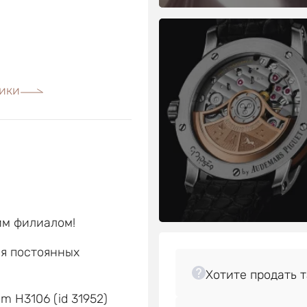
ики
им филиалом!
ля постоянных
е
m H3106 (id 31952)