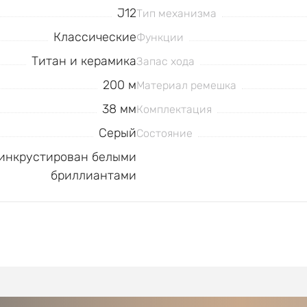
J12
Тип механизма
Классические
Функции
Титан и керамика
Запас хода
200 м
Материал ремешка
38 мм
Комплектация
Серый
Состояние
 инкрустирован белыми
бриллиантами