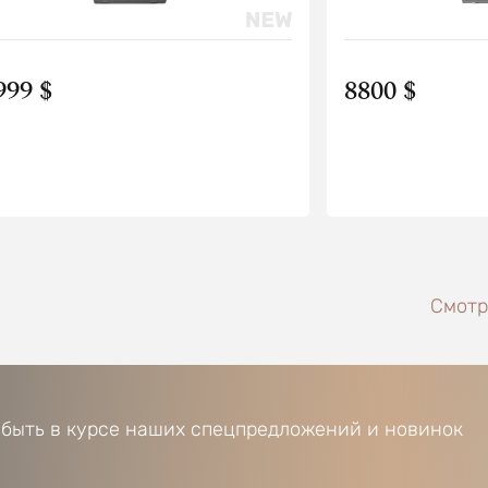
999 $
8800 $
Смотре
 быть в курсе наших спецпредложений и новинок