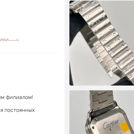
ики
им филиалом!
ля постоянных
е