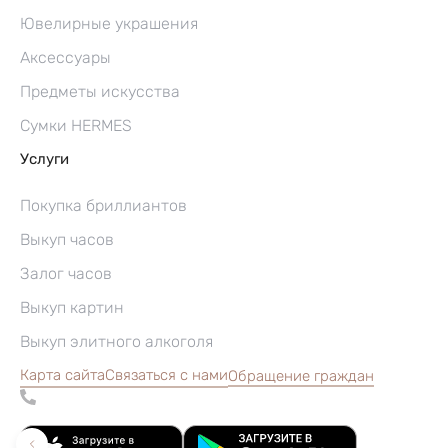
Ювелирные украшения
Аксессуары
Предметы искусства
Сумки HERMES
Услуги
Покупка бриллиантов
Выкуп часов
Залог часов
Выкуп картин
Выкуп элитного алкоголя
Карта сайта
Связаться с нами
Обращение граждан