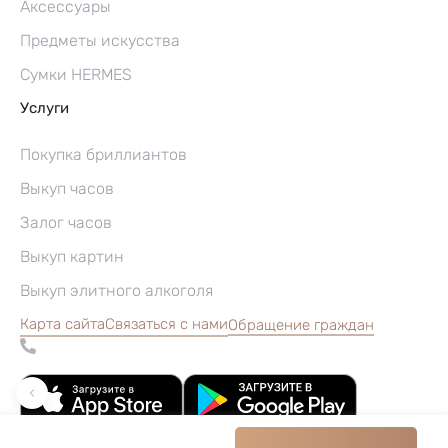
Аксессуары
Предметы искусства
Сумки HERMES
Услуги
Покупка бриллиантов
Выкуп часов
Залог часов
Выкуп картин
Выкуп элитного алкоголя
Карта сайта
Связаться с нами
Обращение граждан