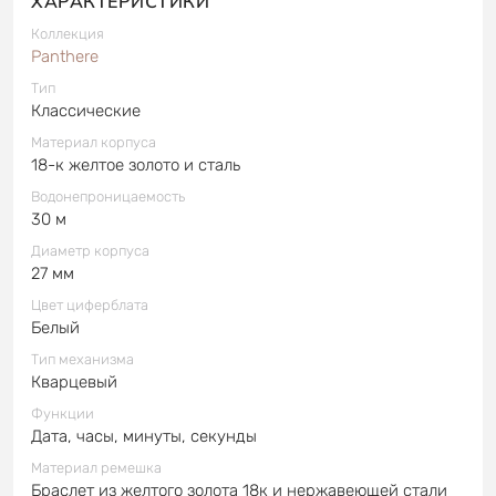
ХАРАКТЕРИСТИКИ
Коллекция
Panthere
Тип
Классические
Материал корпуса
18-к желтое золото и сталь
Водонепроницаемость
30 м
Диаметр корпуса
27 мм
Цвет циферблата
Белый
Тип механизма
Кварцевый
Функции
Дата, часы, минуты, секунды
Материал ремешка
Браслет из желтого золота 18к и нержавеющей стали